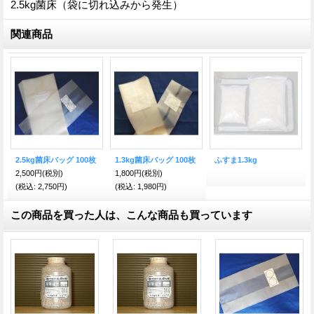
2.5kg菌床（袋に切れ込みから発生）
関連商品
2.5kg菌床バッグ 100枚
1.3kg菌床バッグ 100枚
ふすま1.3kg
2,500円
(税別)
1,800円
(税別)
(税込
:
2,750円)
(税込
:
1,980円)
この商品を買った人は、こんな商品も買っています