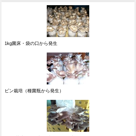
1kg菌床・袋の口から発生
ビン栽培（種菌瓶から発生）