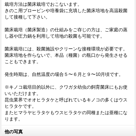
栽培方法は菌床栽培でおこないます。
きのこ用ブロービンや培養袋に充填した菌床培地を高温殺菌
して接種して下さい。
菌床栽培（菌床製造）の仕組みをご存じの方は、ご家庭の蒸
し器や圧力鍋を利用して培地の殺菌も可能です。
菌床栽培には、殺菌施設やクリーンな接種環境が必要です。
菌床培地を作らないで、本品（種菌）の瓶口から発生させる
こともできます。
発生時期は、自然温度の場合５〜６月と９〜10月頃です。
※キノコ栽培目的以外に、クワガタ幼虫の飼育菌床にもお使
いいただけます。
昆虫業界でオオヒラタケと呼ばれているキノコの多くはウス
ヒラタケです。
またヒマラヤヒラタケもウスヒラタケの同種または亜種にな
ります。
他の写真