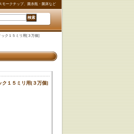
スモークチップ、菌糸瓶・菌床など
ック１５ミリ用[３万個]
ク１５ミリ用[３万個]