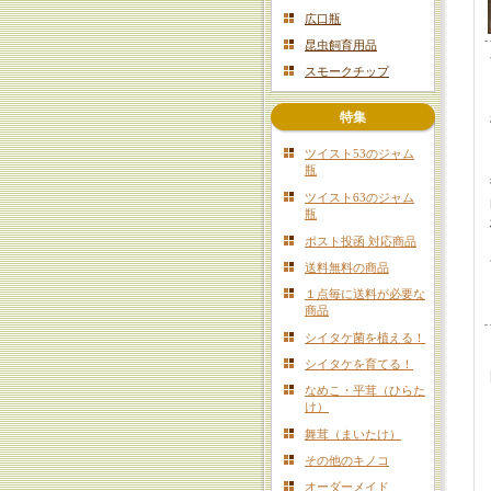
広口瓶
昆虫飼育用品
スモークチップ
特集
ツイスト53のジャム
瓶
ツイスト63のジャム
瓶
ポスト投函 対応商品
送料無料の商品
１点毎に送料が必要な
商品
シイタケ菌を植える！
シイタケを育てる！
なめこ・平茸（ひらた
け）
舞茸（まいたけ）
その他のキノコ
オーダーメイド