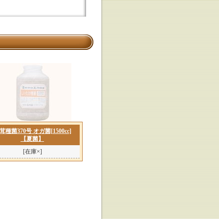
茸種菌370号 オガ菌[1500cc]
【夏菌】
[在庫×]