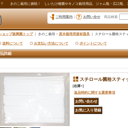
ト!! きのこ栽培に挑戦！ しいたけ種菌やキノコ栽培用品、ジャム瓶・広口瓶、
ご利用案内
｜
お問い合せ
商品検索
:
ショップ振興園トップ
｜ きのこ栽培 >
原木栽培用資材器具
｜
スチロール菌栓スティ
◎
送料について
◎
お支払い方法について
◎
ポイントについて
品詳細
スチロール菌栓スティッ
[在庫×]
返品特約に関する重要事項