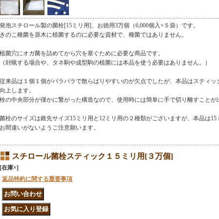
発泡スチロール製の菌栓[15ミリ用]、お徳用3万個（6,000個入×５袋）です。
きのこ種菌を原木に植菌するのに必要な資材で、種菌ではありません。
植菌穴にオガ菌を詰めてから穴を塞ぐために必要な商品です。
（封蝋する場合や、タネ駒や成型駒の植菌には本品を使う必要はありません。）
従来品は１個１個がバラバラで散らばりやすいのが欠点でしたが、本品はスティッ
向上します。
栓の中央部分が僅かに繋がった構造なので、使用時には簡単に手で切り離すことが
菌栓のサイズは錐先サイズ15ミリ用と12ミリ用の２種類がございますが、本品は15
お間違いがないようご注意願います。
スチロール菌栓スティック１５ミリ用[３万個]
[在庫×]
返品特約に関する重要事項