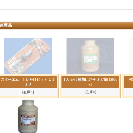
連商品
スターエム しいたけビット １５
しいたけ種菌L-57号 オガ菌[1500c
椎
ミリ
c]
[在庫×]
[在庫×]