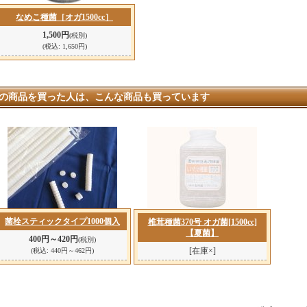
なめこ種菌［オガ1500cc］
1,500円
(税別)
(税込
:
1,650円)
の商品を買った人は、こんな商品も買っています
菌栓スティックタイプ1000個入
椎茸種菌370号 オガ菌[1500cc]
【夏菌】
400円～420円
(税別)
[在庫×]
(税込
:
440円～462円)