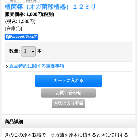
植菌棒（オガ菌移植器）１２ミリ
販売価格
:
1,800円
(税別)
(税込
:
1,980円
)
[在庫◯]
Facebookでシェア
数量
:
本
返品特約に関する重要事項
商品詳細
きのこの原木栽培で、オガ菌を原木に植えるときに使用する