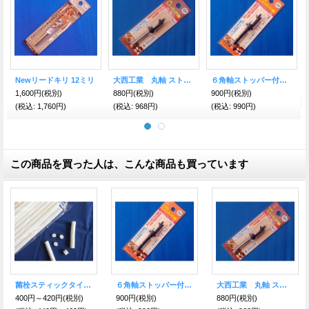
Newリードキリ 12ミリ
大西工業 丸軸 ストッパー付しいたけ錐 １２ミリ
６角軸ストッパー付しいたけ錐 １２ミリ（インパクト対応）
1,600円
(税別)
880円
(税別)
900円
(税別)
(税込
:
1,760円)
(税込
:
968円)
(税込
:
990円)
この商品を買った人は、こんな商品も買っています
菌栓スティックタイプ1000個入
６角軸ストッパー付しいたけ錐 １２ミリ（インパクト対応）
大西工業 丸軸 ストッパー付しいたけ錐 １２ミリ
400円～420円
(税別)
900円
(税別)
880円
(税別)