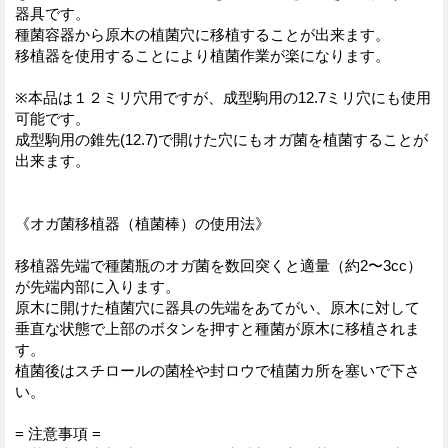
器具です。
種菌容器から原木の植菌穴に移植することが出来ます。
移植器を使用することにより植菌作業が楽になります。
※本品は１２ミリ穴用ですが、成型駒用の12.7ミリ穴にも使用
可能です。
成型駒用の錐先(12.7)で開けた穴にもオガ菌を植菌することが
出来ます。
《オガ菌移植器（植菌棒）の使用法》
移植器先端で種菌瓶のオガ菌を数回突くと適量（約2〜3cc）
が先端内部に入ります。
原木に開けた植菌穴に器具の先端をあてがい、原木に対して
垂直な状態で上部のボタンを押すと種菌が原木に移植されま
す。
植菌後はスチロールの菌栓や封ロウで植菌カ所を塞いで下さ
い。
= 注意事項 =